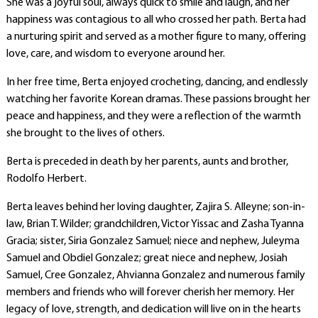
She was a joyful soul, always quick to smile and laugh, and her
happiness was contagious to all who crossed her path. Berta had
a nurturing spirit and served as a mother figure to many, offering
love, care, and wisdom to everyone around her.
In her free time, Berta enjoyed crocheting, dancing, and endlessly
watching her favorite Korean dramas. These passions brought her
peace and happiness, and they were a reflection of the warmth
she brought to the lives of others.
Berta is preceded in death by her parents, aunts and brother,
Rodolfo Herbert.
Berta leaves behind her loving daughter, Zajira S. Alleyne; son-in-
law, Brian T. Wilder; grandchildren, Victor Yissac and Zasha Tyanna
Gracia; sister, Siria Gonzalez Samuel; niece and nephew, Juleyma
Samuel and Obdiel Gonzalez; great niece and nephew, Josiah
Samuel, Cree Gonzalez, Ahvianna Gonzalez and numerous family
members and friends who will forever cherish her memory. Her
legacy of love, strength, and dedication will live on in the hearts