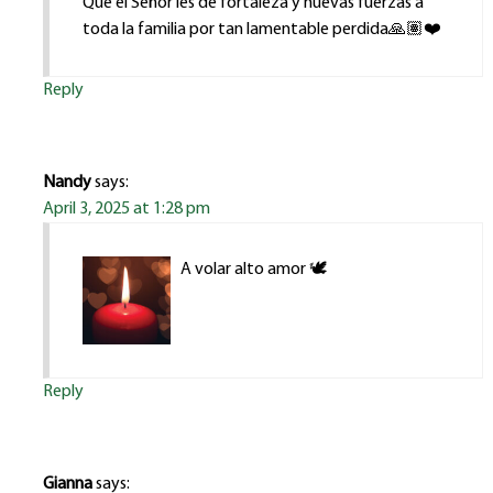
Que él Señor les de fortaleza y nuevas fuerzas a
toda la familia por tan lamentable perdida🙏🏽❤️
Reply
Nandy
says:
April 3, 2025 at 1:28 pm
A volar alto amor 🕊️
Reply
Gianna
says: